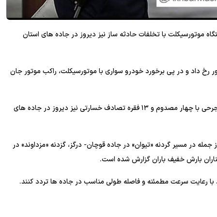
محمدرضا کورسی افزود: ۳۴ دستگاه موتورسیکلت با تخلفات حادثه ساز نیز دیروز در جاده های استان
ر رخ داد و در پی برخورد خودرو سواری با موتورسیکلت، راکب موتور جان
جانشین رییس پلیس راه خراسان رضوی گفت: سه فقره تصادف جرحی با چهار مصدوم و ۱۳ فقره تصادف خسارتی نیز دیروز در جاده های
مله در مسیر گردنه «تیوان» در جاده قوچان- درگز، گزدنه «مزداوند» در
اران بارش خفیف باران گزارش شده است.
د با رعایت سرعت مطمئنه و فاصله طولی مناسب در جاده ها تردد کنند.