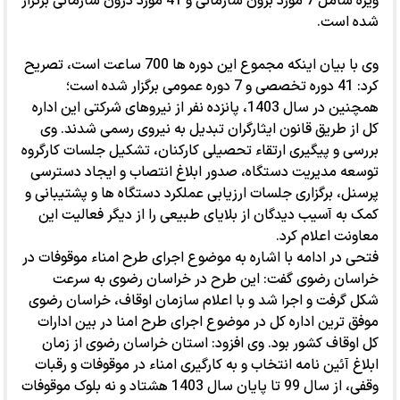
ویژه شامل 7 مورد برون سازمانی و 41 مورد درون سازمانی برگزار
شده است.
وی با بیان اینکه مجموع این دوره ها 700 ساعت است، تصریح
کرد: 41 دوره تخصصی و 7 دوره عمومی برگزار شده است؛
همچنین در سال 1403، پانزده نفر از نیروهای شرکتی این اداره
کل از طریق قانون ایثارگران تبدیل به نیروی رسمی شدند. وی
بررسی و پیگیری ارتقاء تحصیلی کارکنان، تشکیل جلسات کارگروه
توسعه مدیریت دستگاه، صدور ابلاغ انتصاب و ایجاد دسترسی
پرسنل، برگزاری جلسات ارزیابی عملکرد دستگاه ها و پشتیبانی و
کمک به آسیب دیدگان از بلایای طبیعی را از دیگر فعالیت این
معاونت اعلام کرد.
فتحی در ادامه با اشاره به موضوع اجرای طرح امناء موقوفات در
خراسان رضوی گفت: این طرح در خراسان رضوی به سرعت
شکل گرفت و اجرا شد و با اعلام سازمان اوقاف، خراسان رضوی
موفق ترین اداره کل در موضوع اجرای طرح امنا در بین ادارات
کل اوقاف کشور بود. وی افزود: استان خراسان رضوی از زمان
ابلاغ آئین نامه انتخاب و به کارگیری امناء در موقوفات و رقبات
وقفی، از سال 99 تا پایان سال 1403 هشتاد و نه بلوک موقوفات