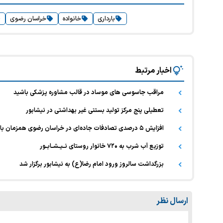
بارداری
خانواده
خراسان رضوی
اخبار مرتبط
مراقب جاسوسی های موساد در قالب مشاوره پزشکی باشید
تعطیلی پنج مرکز تولید بستنی غیر بهداشتی در نیشابور
افزایش ۵ درصدی تصادفات جاده‌ای در خراسان رضوی همزمان با رشد ترددها
توزیع آب شرب به ٧٢۰ خانوار روستای نــیــشــابــور
بزرگداشت سالروز ورود امام رضا(ع) به نیشابور برگزار شد
ارسال نظر