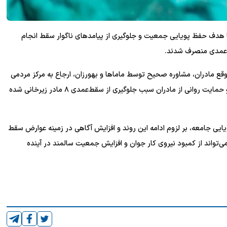
 با هدف حفظ پویایی جمعیت و جلوگیری از پیامدهای ناگوار سقط انجام
ع مادران، مشاوره صحیح توسط ماماها و بهورزان، ارجاع به مرکز مردمی
نفس (در برخی موارد)، ارائه اطلاعات دقیق درباره عوارض سقط و حمایت روانی از مادران سبب جلوگیری از سقط‌عمدی ۸ مادر زیرخانی شده
یی جامعه، بر لزوم ادامه این روند و افزایش آگاهی در زمینه عوارض سقط
 می‌تواند از کمبود نیروی کار جوان و افزایش جمعیت سالمند در آینده