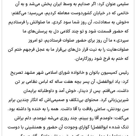
سلیمی عنوان کرد: اگر صدایم به وسط ایران پخش می‌شد و به آن
خانمی که در خیابان کشوردوست معامله کردیم، می‌رسید؛ می‌گفتم:
«خوش به سعادتت، آن روز شما سود کردی. ما صلواتش را فرستادیم
که حضور قسمتت شود و تو چند کلامی دل به پرسش‌های ما
سپردی.» ما آن روز برای حضور صلوات فرستادیم، تو امروز
صلوات‌هایت را به نیت قرار دل‌های بی‌قرار ما به عجل فرجهم ختم کن
که ختم به فرج شود روزگارمان.
رئیس کمیسیون بانوان و خانواده شورای اسلامی شهر مشهد تصریح
کرد: یاد ابوالفضل، آن پسر بچه هفت ساله که لباس نظامی بر تن
داشت، می‌افتم. پس از دیدار، خوش آمد و داوطلبانه برایمان
شیرین‌زبانی کرد. محتوای بی‌تکلف و صمیمی‌اش که انگار چندین برابر
سن بودنش، ساعتی رفاقت با آقا داشت. همه را به خنده وا داشته بود.
می‌گفت: «اومدم آقا رو ببینم، چند روزی می‌شه نیومدم، دلم براش
تنگ شده.» ابوالفضل! گوارای وجودت آن حضور و همنشینی با دوست