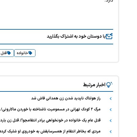
دارد.
با دوستان خود به اشتراک بگذارید
خانواده
قتل
اخبار مرتبط
راز هولناک ناپدید شدن زن همدانی فاش شد
مرگ ۲ کودک تهرانی در مسمومیت ناشناخته با خوردن ماکارونی/ فرضیه قتل مطرح است
قتل عام یک خانواده در خونخواهی برادر انتقامجو!/ قتل زن باردار ۱۵ سال کینه سا
مردی که بخاطر انتقام از همسرسابقش به خودروی او شلیک کرده بود پس از ۴سال دستگیر شد/ او یک دختر