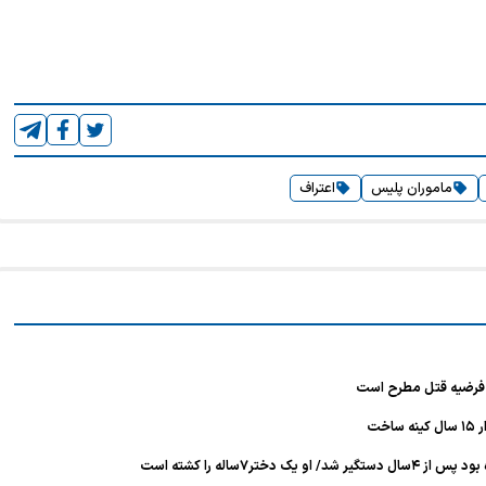
ماموران پلیس
اعتراف
خت
۷ساله را کشته است