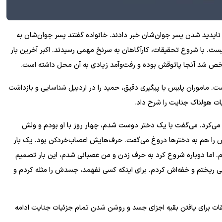
ز ناپدید شدن پسر جوان‌شان خبر دادند. خانواده گفتند پسر جوان‌شان به
 از او نیست. با شروع تحقیقات، کارآگاهان به سرنخ مهمی رسیدند. اکبر آخرین بار
شخص شد آنجا پاتوقش بوده و رفت‌وآمد زیادی به آن محل داشته است.
. ماموران پلیس با پیگیری دقیق، حمید را در اردبیل شناسایی و بازداشت
یات هولناک جنایت را شرح داد.
ف می‌کرد. می‌گفت با یک دختر دوست شدم، چهار روز با او بودم و ولش
ا هم به دختر‌ها دروغ می‌گفت. حرف‌هایش اعصاب‌خردکن بود. یک بار
دم. اما دوباره شروع کرد به حرف زدن و من عصبانی شدم، این بار تصمیم
شی ریختم و خفه‌اش کردم. برای اینکه کسی نفهمد، جسدش را مثله کردم و
قات برای یافتن بقیه اجزای جسد و روشن شدن تمام جزئیات جنایت ادامه