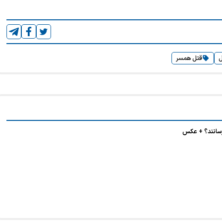
ل
قتل همسر
رسانند؟ + عکس