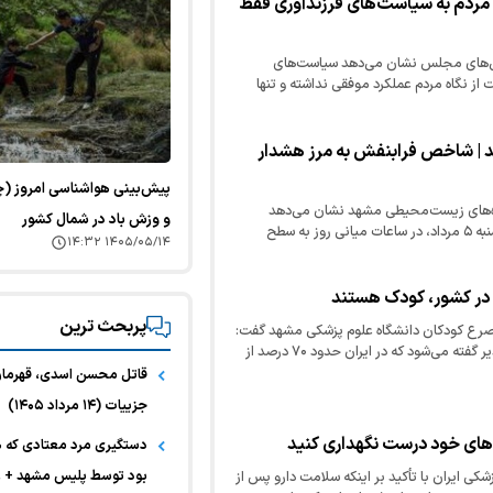
ردم به سیاست‌های فرزندآوری فقط
‌های مجلس نشان می‌دهد سیاست‌های
از نگاه مردم عملکرد موفقی نداشته و تنها
د | شاخص فرابنفش به مرز هشدار
نده‌های زیست‌محیطی مشهد نشان می‌دهد
و وزش باد در شمال کشور
شاخص اشعه فرابنفش امروز دوشنبه ۵ مرداد، در ساعات میانی روز به سطح
۱۴۰۵/۰۵/۱۴ ۱۴:۳۲
از قرار گرفتن طولانی‌مدت در معرض نور…
پربحث ترین
 صرع کودکان دانشگاه علوم پزشکی مشهد گفت:
بیماری صرع به تشنج‌های تکرارپذیر گفته می‌شود که در ایران حدود ۷۰ درصد از
هند و ۳۰ درصد…
قاتل محسن اسدی، قهرمان
جزییات (۱۴ مرداد ۱۴۰۵)
و‌های خود درست نگهداری کنید
دستگیری مرد معتادی که 
بود توسط پلیس مشهد +
شکی ایران با تأکید بر اینکه سلامت دارو پس از