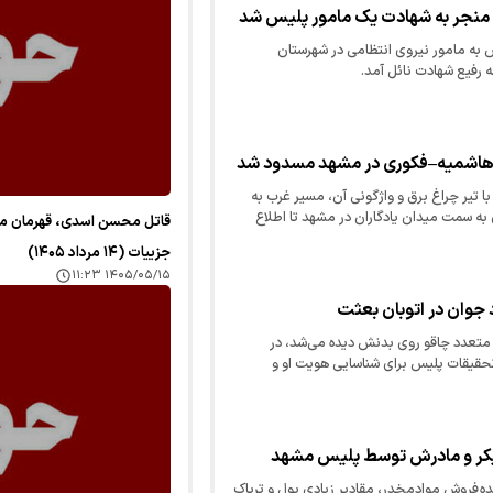
 منجر به شهادت یک مامور پلیس شد
س به مامور نیروی انتظامی در شهرستان
 رفیع شهادت نائل آمد.
هاشمیه–فکوری در مشهد مسدود شد
ا تیر چراغ برق و واژگونی آن، مسیر غرب به
ه سمت میدان یادگاران در مشهد تا اطلاع
قاتل محسن اسدی، قهرمان م
خواسته شده است از مسیر‌های…
جزییات (۱۴ مرداد ۱۴۰۵)
۱۴۰۵/۰۵/۱۵ ۱۱:۲۳
جوان در اتوبان بعثت
 متعدد چاقو روی بدنش دیده می‌شد، در
قیقات پلیس برای شناسایی هویت او و
یت آغاز شده است.
کر و مادرش توسط پلیس مشهد
ه فروش موادمخدر، مقادیر زیادی پول و تریاک