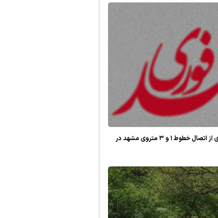
قلندر شریف خبرداد؛ بهره‌برداری از اتصال خطوط ۱ و ۳ متروی مشهد در