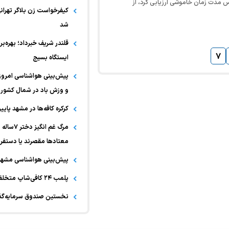
اس مدت زمان خاموشی ارزیابی کرد، از
کیفرخواست زن بلاگر تهرا
و‌های حساس به دما، از جمله…
شد
۷
ایستگاه بسیج
و وزش باد در شمال کشور
کرکره کافه‌ها در مشهد پای
مرگ غم ا
معتادها مقصرند یا دستف
پیش‌بینی هواشناسی مشهد
پلمب ۲۴ کافی‌شاپ متخلف در مشهد طی دو ماه اخیر
نخستین صندوق سرمایه‌گذا