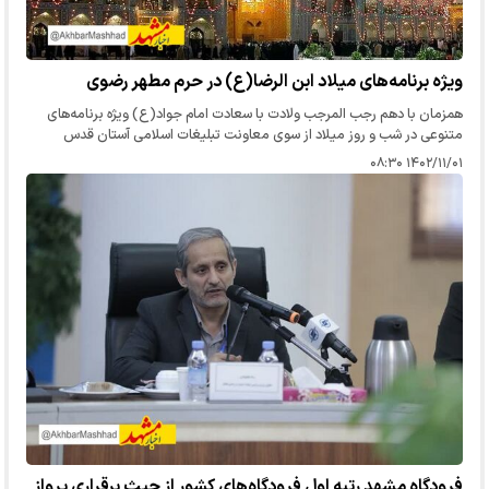
ویژه برنامه‌های میلاد ابن الرضا(ع) در حرم مطهر رضوی
همزمان با دهم رجب المرجب ولادت با سعادت امام جواد(ع) ویژه برنامه‌های
متنوعی در شب و روز میلاد از سوی معاونت تبلیغات اسلامی آستان قدس
رضوی در حرم علی بن موسی الرضا(ع) تدارک دیده شده است.
۱۴۰۲/۱۱/۰۱ ۰۸:۳۰
فرودگاه مشهد رتبه‌ اول فرودگاه‌های کشور از حیث برقراری پرواز