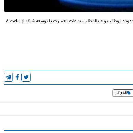
روابط عمومی شرکت گاز خراسان رضوی اعلام کرد: جریان گاز محدوده ابوطالب و عبدالمطلب، به علت تعمیرات یا توسعه شبکه از ساعت ۸
قطع گاز