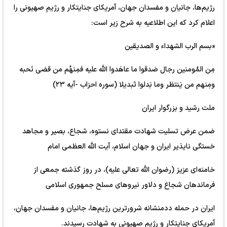
رژیم‌ها، جانیان و مفسدان جهان، آمریکای جنایتکار و رژیم صهیونی را
اعلام کرد که این اطلاعیه به شرح زیر است:
«بسم الرب الشهداء و الصدیقین
مِن المُومنین رجال صَدقوا ما عاهَدوا الله علیه فمِنهُم من قضى نَحبه
ومِنهم من یَنتظر وما بَدلوا تَبدیلا (سوره احزاب -آیه ٢٣)
ملت رشید و بزرگوار ایران
ضمن عرض تسلیت شهادت مقتداى نستوه، شجاع، بصیر و مجاهد
خستگى نایذیر ایران و جهان اسلام، آیت الله العظمى امام
خامنه‌ای عزیز (رضوان الله تعالی علیه)، در روز گذشته جمعی از
فرماندهان شجاع و دلاور نیرو‌های مسلح جمهوری اسلامی
ایران در حمله ددمنشانه شرورترین رژیم‌ها، جانیان و مفسدان جهان،
آمریکای جنایتکار و رژیم صهیونی به شهادت رسیدند.