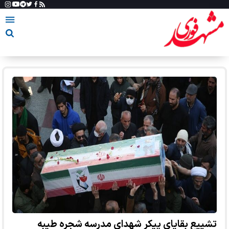
تشییع بقایای پیکر شهدای مدرسه شجره طیبه