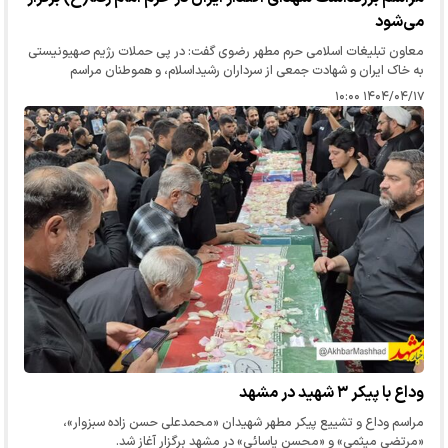
می‌شود
معاون تبلیغات اسلامی حرم مطهر رضوی گفت: در پی حملات رژیم صهیونیستی
به خاک ایران و شهادت جمعی از سرداران رشیداسلام، و هموطنان مراسم
بزرگداشتی در حرم امام رضا(ع) برگزار می شود.
۱۴۰۴/۰۴/۱۷ ۱۰:۰۰
وداع با پیکر ۳ شهید در مشهد
مراسم وداع و تشییع پیکر مطهر شهیدان «محمدعلی حسن زاده سبزوار»،
«مرتضی میثمی» و «محسن یاسائی» در مشهد برگزار آغاز شد.