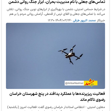
تماس‌های جعلی با نام مدیریت بحران، ابزار جنگ روانی دشمن
در شرایط حساس امنیتی، دشمن با بهره‌گیری از ابزارهای نوین جنگ روانی، تلاش
می‌کند با تماس‌های جعلی و القای ترس از قحطی، آرامش روانی مردم را بر هم
بزند؛ موضوعی که پلیس فتا نسبت به آن هشدار داد.
خبرنگار :
محمد اکبرپور طرقی
-
۱۴۰۴/۰۳/۲۶ ۱۲:۳۰
فعالیت ریزپرنده‌ها با عملکرد پدافند در پنج شهرستان خراسان
رضوی ناکام ماند
معاون امنیتی - انتظامی استاندار خراسان رضوی گفت: فعالیت امروز (بکشنبه)