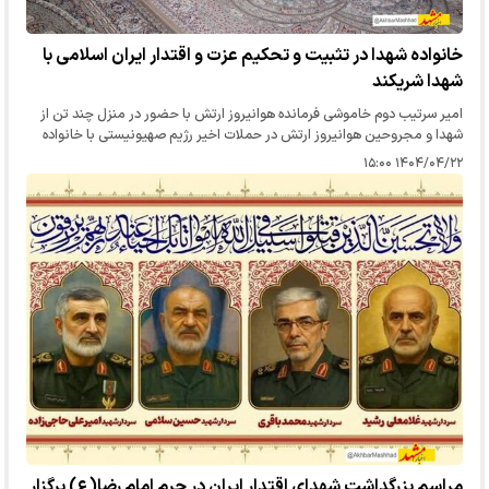
خانواده شهدا در تثبیت و تحکیم عزت و اقتدار ایران اسلامی با
شهدا شریکند
امیر سرتیب دوم خاموشی فرمانده هوانیروز ارتش با حضور در منزل چند تن از
شهدا و مجروحین هوانیروز ارتش در حملات اخیر رژیم صهیونیستی با خانواده
ایشان دیدار و ضمن عرض تبریک و تسلیت به ایشان از صبر،استقامت…
۱۴۰۴/۰۴/۲۲ ۱۵:۰۰
مراسم بزرگداشت شهدای اقتدار ایران در حرم امام رضا(ع) برگزار