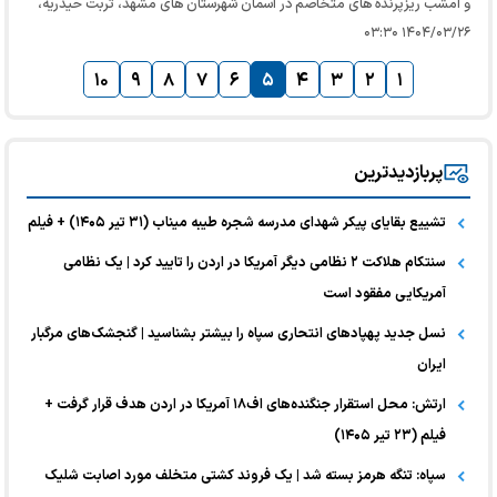
و امشب ریزپرنده های متخاصم در آسمان شهرستان های مشهد، تربت حیدریه،
تربت جام، فریمان و خواف با عملکرد پدافند هوایی در این مناطق…
۱۴۰۴/۰۳/۲۶ ۰۳:۳۰
۱۰
۹
۸
۷
۶
۵
۴
۳
۲
۱
پربازدیدترین
تشییع بقایای پیکر شهدای مدرسه شجره طیبه میناب (۳۱ تیر ۱۴۰۵) + فیلم
سنتکام هلاکت ۲ نظامی دیگر آمریکا در اردن را تایید کرد | یک نظامی
آمریکایی مفقود است
نسل جدید پهپاد‌های انتحاری سپاه را بیشتر بشناسید | گنجشک‌های مرگبار
ایران
ارتش: محل استقرار جنگنده‌های اف۱۸ آمریکا در اردن هدف قرار گرفت +
فیلم (۲۳ تیر ۱۴۰۵)
سپاه: تنگه هرمز بسته شد | یک فروند کشتی متخلف مورد اصابت شلیک