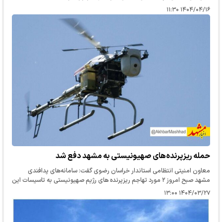
۱۴۰۴/۰۴/۱۶ ۱۱:۳۰
حمله ریزپرنده‌های صهیونیستی به مشهد دفع شد
معاون امنیتی انتظامی استاندار خراسان رضوی گفت: سامانه‌های پدافندی
مشهد صبح امروز ۲ مورد تهاجم ریزپرنده های رژیم صهیونیستی به تاسیسات این
شهر را دفع، و ریزپرنده‌ها را منهدم کردند.
۱۴۰۴/۰۳/۲۷ ۱۳:۰۰