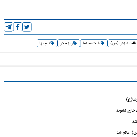
اطمه زهرا (س)
بلیت سینما
روز مادر
نیم بها
رضا(ع)
 خارج نشوند
شد
س) اعلام شد