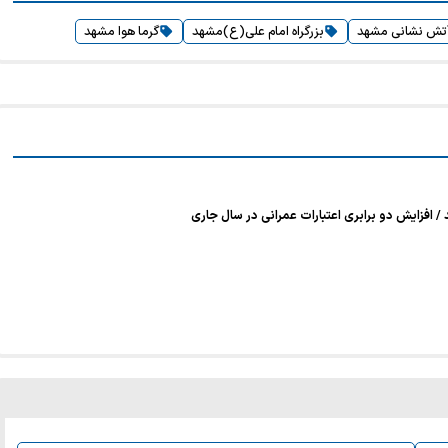
آتش نشانی مشهد
بزرگراه امام علی(ع)مشهد
گرما هوا مشهد