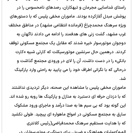
راستای شناسایی مجرمان و تبهکاران، رصدهای نامحسوس را در
پوشش مبدل آغازکرده بودند. ماموران مخفی پلیس که با دستورهای
ویژه سرهنگ محمدچراغ (فرمانده انتظامی مشهد) در مناطق مختلف
غرب مشهد، گشت زنی های هدفمند را ادامه می دادند ناگهان به
دوجوان موتورسوار خیره شدند که مقابل یک مجتمع مسکونی توقف
کردند. درهمین حال سرنشین موتورسیکلت که کارتی شبیه «کارت
بانکی» را در دست داشت، آن را لای در ورودی مجتمع گذاشت و
درحالی که با نگرانی اطراف خود را می پایید به راحتی وارد پارکینگ
شد.
ماموران مخفی پلیس با مشاهده این صحنه، دیگر تردیدی نداشتند
که با دزدان حرفه ای دستبرد به منازل و پارکینگ ها روبه رو شده اند.
این گونه بود که بی سیم ها به صدا درآمد و ماجرای ورود مشکوک
سارق به مجتمع مسکونی در امواج ماهواره ای پیچید. طولی نکشید
که با هدایت مستقیم سرهنگ محمدفیاضی(رئیس کلانتری
الهیه)عملیات هماهنگ و ضربتی برای دستگیری موتورسواران در