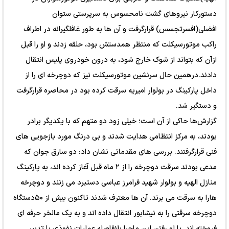
دستورکار نیروهای گشت نامحسوس به سرپرستی ستوان
افضلی(افسرتجسس) قرارگرفت و آن ها به طور غافلگیرانه در اطراف
راکب موتورسیکلت که منتظر همدستش بود، حلقه زدند و او را قبل
ازآن که بتواند از شوک خارج شود، به درون خودروی پلیس انتقال
دادند.درهمین حال سرنشین موتورسیکلت نیز که دوچرخه ای را از
داخل پارکینگ در بولوار امیریه سرقت کرده بود در محاصره قرارگرفت
و دستگیر شد.
گزارش‌ها حاکی از آن است؛ خیلی زود دو متهم که با یکدیگر برادر
بودند، به مرکز انتظامی هدایت شدند و بی درنگ مورد بازجویی های
فنی قرارگرفتند. بررسی های مقدماتی نشان داد: دو سارق جوان که
مدعی بودند سرقت دوچرخه را از ۲ ماه قبل آغاز کرده اند، به پارکینگ
منازل الهیه و بولوار شهید فرامرز عباسی دستبرد می زنند و دوچرخه
هارا به سرقت می برند. آن ها معترف شدند تاکنون بیش از ۵۰دستگاه
دوچرخه سرقتی را به نیشابور انتقال داده اند و به یک مالخر حرفه ای
فروخته اند. با لو رفتن این ماجرا بلافاصله عملیات نفوذی با تدبیر