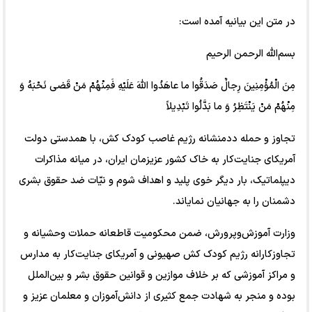
در متن این بیانیه آمده است:
بسم‌الله الرحمن الرحیم
مِنَ الْمُؤْمِنِینَ رِجالٌ صَدَقُوا ما عاهَدُوا اللّهَ عَلَیْهِ فَمِنْهُمْ مَنْ قَضى نَحْبَهُ وَ
مِنْهُمْ مَنْ یَنْتَظِرُ وَ ما بَدَّلُوا تَبْدِیلاً
تجاوز و حمله ددمنشانه رژیم غاصب کودک کش، با همدستی دولت
آمریکای جنایت‌کار به خاک کشور عزیزمان ایران، در میانه مذاکرات
دیپلماتیک، بار دیگر خوی پلید و اهداف شوم و نیّات ضد حقوق بشری
دشمنان را به جهانیان نمایاند.
وزارت آموزش‌وپرورش، ضمن محکومیت قاطعانه حملات وحشیانه و
تجاوزکارانه رژیم کودک کش صهیونی و آمریکای جنایت‌کار به مدارس
و مراکز آموزشی که بر خلاف موازین و قوانین حقوق بشر و بین‌الملل
بوده و منجر به شهادت جمع کثیری از دانش‌آموزان و معلمان عزیز و