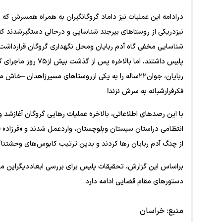
درادامه این عملیات نیز داماد گروگانگیران به همراه همسرش که
نیزدریکی از روستا‌های بیرجند شناسایی و درحالی دستگیرشدند
شناسایی مخفی گاه آدم ربایان ومحل نگهداری گروگان قرارداشت. 
پلیس داشتند، اما بال
ربایان، جوان۲۲ساله را به یکی ازروستا‌های مسیرزاهدان 
فکرفرارشبانه به سرش نزند!
با این رصد‌های اطلاعاتی، بالاخره عملیات رهایی گروگان آغازشد
انتظامی دراستان سیستان وبلوچستان، واردعمل شدند و «فرزاد» (ج
از چنگ آدم ربایان رها کردند و بدین ترتیب کابوس‌های وحشتناک
براساس این گزارش، تحقیقات پلیس برای بررسی ابعاددیگراین 
دستور‌های مقام قضایی ادامه دارد
منبع:
خراسان