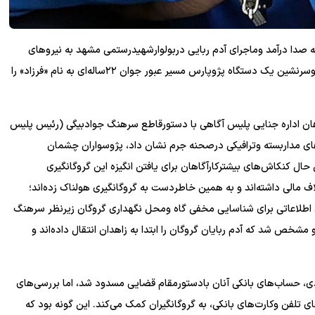
یل شب بیست وپنجم بهمن سال گذشته زنگ تلفن پلیس۱۱۰ به صدا درآمد وماجرای آدم ربایی دربولوارشهیدرستمی مشهد به نیرو‌های
انتظامی گزارش شد. تحقیقات مقدماتی پلیس بیانگرآن بود که دوسرنشین یک دستگاه پژوپارس مسیر عبور جوان ۲۲ساله‌ای به نام «فرزاد» را
ان اداره جنایی پلیس آگاهی با دستورقاطع سرهنگ جوادبیگی (رئیس پلیس
های مداربسته وترافیکی درصحنه جرم نشان داد، پژوسواران چشمان
 حال کنکاش‌های بیشترکارآگاهان برای یافتن انگیزه این گروگانگیری
اشت که آدم ربایان باپدربزرگ جوان۲۲ساله اختلاف مالی داشته‌اند و به همین خاطردست به گروگانگیری هولناک زده‌اند؛
ای اطلاعاتی برای شناسایی مخفی گاه ومحل نگهداری گروگان زیرنظر سرهنگ
شخص شد که آدم ربایان گروگان را ابتدا به زاهدان انتقال داده‌اند و
دی، حساب‌های بانکی آنان بادستورمقام قضایی مسدود شد، اما بررسی‌های
ی تلفن وکارت‌های بانکی، به گروگانگیران کمک می‌کند. این گونه بود که