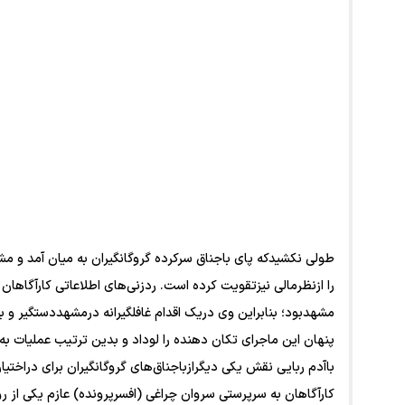
طولی نکشیدکه پای باجناق سرکرده گروگانگیران به میان آمد و مش
را ازنظرمالی نیزتقویت کرده است. ردزنی‌های اطلاعاتی کارآگاهان 
مشهدبود؛ بنابراین وی دریک اقدام غافلگیرانه درمشهددستگیر و به
پنهان این ماجرای تکان دهنده را لوداد و بدین ترتیب عملیات به 
باآدم ربایی نقش یکی دیگرازباجناق‌های گروگانگیران برای دراخت
کارآگاهان به سرپرستی سروان چراغی (افسرپرونده) عازم یکی از روست