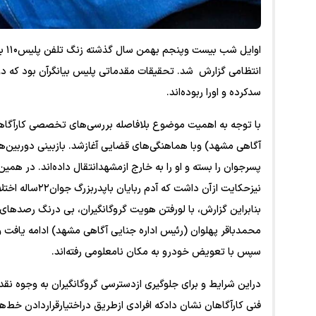
اوا
سدکرده و اورا ربوده‌اند.
با توجه به اهمیت موضوع بلافاصله بررسی‌های تخصصی کارآگاه
آگاهی مشهد) وبا هماهنگی‌های قضایی آغازشد. بازبینی دوربین‌
پسرجوان را بسته و او را به خارج ازمشهدانتقال داده‌اند. در همین
نیزحکایت ازآن د
بنابراین گزارش، با لورفتن هویت گروگانگیران، بی درنگ رصد‌ه
محمدباقر پهلوان (رئیس اداره جنایی آگاهی مشهد) ادامه یافت و م
سپس با تعویض خودرو به مکان نامعلومی رفته‌اند.
دراین شرایط و برای جلوگیری ازدسترسی گروگانگیران به وجوه نق
فنی کارآگاهان نشان دادکه افرادی ازطریق دراختیارقراردادن خط‌ها