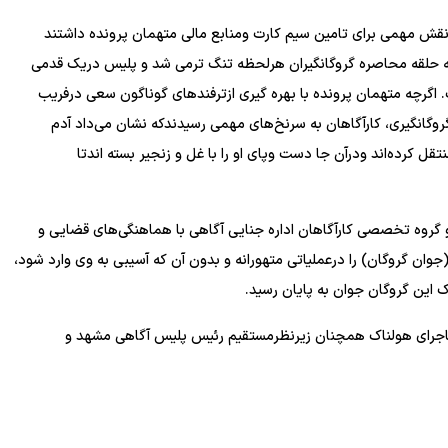
 نقش مهمی برای تامین سیم کارت ومنابع مالی متهمان پرونده داشتند
 که حلقه محاصره گروگانگیران هرلحظه تنگ ترمی شد و پلیس دریک قدمی
اگرچه متهمان پرونده با بهره گیری ازترفند‌های گوناگون سعی درفریب
اخره پس از گذشت بیش از۷۵ روز ماجرای گروگانگیری، کارآگاهان به سرنخ‌های مهمی رسیدندکه نشان می‌داد آدم
–خاش منتقل کرده‌اند ودرآن جا دست وپای او را با غل و زنجیر بسته اندتا
 و گروه تخصصی کارآگاهان اداره جنایی آگاهی با هماهنگی‌های قضایی و
وان گروگان) را درعملیاتی متهورانه و بدون آن که آسیبی به وی وارد شود،
 این گروگان جوان به پایان رسید.
ماجرای هولناک همچنان زیرنظرمستقیم رئیس پلیس آگاهی مشهد و