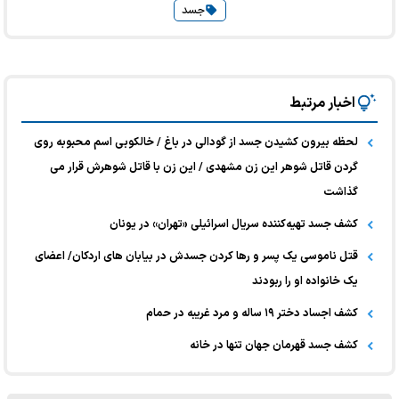
جسد
اخبار مرتبط
لحظه بیرون کشیدن جسد از گودالی در باغ / خالکوبی اسم محبوبه روی
گردن قاتل شوهر این زن مشهدی / این زن با قاتل شوهرش قرار می
گذاشت
کشف جسد تهیه‌کننده سریال اسرائیلی «تهران» در یونان
قتل ناموسی یک پسر و رها کردن جسدش در بیابان های اردکان/ اعضای
یک خانواده او را ربودند
کشف اجساد دختر ۱۹ ساله و مرد غریبه در حمام
کشف جسد قهرمان جهان تنها در خانه