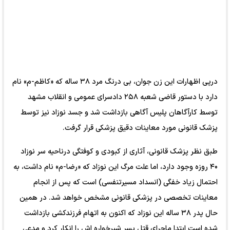
درپی اظهارات این زن جوان، بی درنگ مرد ۳۸ ساله که «کاظم-م» نام
دارد با دستور قاضی شعبه ۲۵۸ دادسرای عمومی و انقلاب مشهد
توسط کارآگاهان پلیس آگاهی بازداشت شد و جسد نوزاد نیز توسط
پزشک قانونی مورد معاینات دقیق پزشکی قرار گرفت.
طبق نظر پزشک قانونی، آثاری از کبودی و کوفتگی درناحیه سر نوزاد
۴۰ روزه وجود دارد، اما علت مرگ این نوزاد که «رضا-م» نام داشت، به
احتمال زیاد خفگی (انسداد مسیرتنفسی) است که پس از انجام
معاینات تخصصی در پزشکی قانونی مشخص خواهد شد. در همین
حال پدر ۳۸ ساله این نوزاد که اکنون به اتهام فرزندکشی بازداشت
شده است ابتدا ماجرای قتل پسر شیرخواره اش را انکار کرد و مدعی