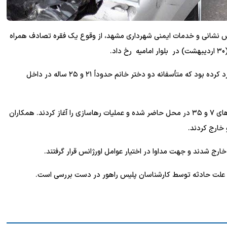
 مدیر منطقه ۱ عملیات سازمان آتش نشانی و خدمات ایمنی شهرداری مشهد، از وقوع یک فقره تصادف همراه
وی افزود: در این حادثه، یک دستگاه خودرو لیفان با تریلی برخورد کرده بود که متأسفانه دو دختر خانم حدوداً ۲۱ و ۲۵ ساله در داخل
آتشپاد علیزاده کفاش تصریح کرد: بلافاصله آتش‌نشانان ایستگاه‌های ۷ و ۳۵ در محل حاضر شده و عملیات رهاسازی را آغاز کردند. همکاران
 خارج کردند.
ارج شدند و جهت مداوا در اختیار عوامل اورژانس قرار گرفتند.