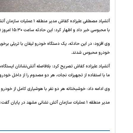
آتشپاد مصطفی علیزاده کفاش
با محبوسی خبر داد و اظهار کرد: این حادثه ساعت ۱۵:۳۰ امروز (۳۰ اردیبهشت) در بلوار امامیه رخ داد.
خودرو محبوس شدند.
ما با استفاده از تجهیزات نجات، هر دو مصدوم را از داخل خودرو
وی ادامه داد: خوشبختانه هر دو نفر با هوشیاری کامل از خودرو خ
مدیر منطقه ۱ عملیات سازمان آتش نشانی مشهد در پایان گفت: علت حادثه توسط کارشناسان پلیس راهور در دست بررسی است.