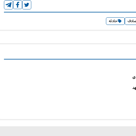
ادف
حادثه
دی