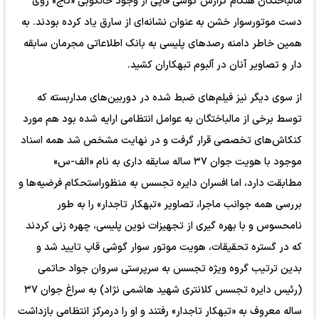
مالباختگان هنگام گزارش گوشی قاپی از وجود خالکوبی «تاج» روی
دست موتورسوار خشن به عنوان نشانه‌ای از سارق یاد کرده بودند. به
همین خاطر دامنه رصد‌های پلیسی به بانک اطلاعاتی مجرمان سابقه
دار و تصاویر آنان در آلبوم تبهکاران کشید.
از سوی دیگر نیز فیلم‌های ضبط شده در دوربین‌های مداربسته که
توسط برخی از مالباختگان به عوامل انتظامی ارایه شده بود هم مورد
کنکاش‌های تخصصی قرار گرفت و در نهایت مشخص شد همه اسناد
موجود با هویت جوان ۳۷ ساله سابقه داری به نام «الف-س»
مطابقت دارد، اما افسران دایره تجسس به منظوراستحکام فرضیه‌ها و
بررسی همه جوانب ماجرا، تصاویر «تبهکار تاجدار» را به طور
نامحسوس و با بهره گیری از تجهیزات نوین پلیسی، چهره زنی کردند
که در گستره تحقیقات، هویت موتور سوار گوشی قاپ تایید شد و
بدین ترتیب گروه ویژه تجسس به سرپرستی سروان جواد حاتمی
(رئیس دایره تجسس کلانتری شهید هاشمی نژاد) به سراغ جوان ۳۷
ساله معروف به «تبهکار تاجدار» رفتند و او را درمرکز انتظامی بازداشت