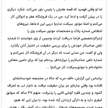
اما او وقتی فهمید که قصه هایش را پلیس باور نمی‌کند، شگرد دیگری
را در پیش گرفت و ادعا کرد: من در یک فروشگاه عطر و ادوکلن کار
می‌کنم و اصلا موتور سیکلت ندارم! درپی این ادعاها، نیرو‌های
انتظامی شماره پلاک و مشخصات موتور سیکلت وی را
ازمراکزتخصصی فراجا دریافت کردند وسپس از وی خواستند تا شماره
تلفن صاحبکار خودش را برای بررسی حقیقت در اختیار آنان بگذارد.
ولی او گفت: من مدتی است که دیگر در آن فروشگاه کار نمی‌کنم و
شماره تلفن صاحبکارم را نیزازخاطر برده‌ام چرا که برای تامین معاش
خانواده‌ام با موتورسیکلت کار می‌کنم! ...
براساس این گزارش، «الف-س» که حالا در مخمصه خودساخته‌ای
افتاده بود وقتی چاره‌ای جز بیان حقیقت نیافت به ناچار لب به اعتراف
گشود و چندین فقره گوشی قاپی را پذیرفت. متهم ۳۷ ساله که سوابق
کیفری دارد و به تازگی اززندان آزاد شده بود، با بیان این که هنوز
مجرد است، وسوسه‌های شیطانی را انگیزه‌ای برای گوشی قاپی هایش