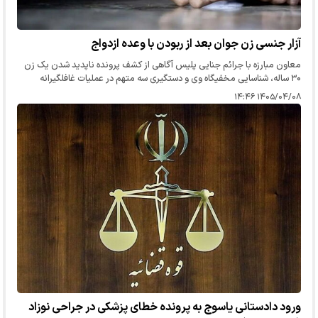
آزار جنسی زن جوان بعد از ربودن با وعده ازدواج
معاون مبارزه با جرائم جنایی پلیس آگاهی از کشف پرونده ناپدید شدن یک زن
۳۰ ساله، شناسایی مخفیگاه وی و دستگیری سه متهم در عملیات غافلگیرانه
کارآگاهان خبر داد.
۱۴۰۵/۰۴/۰۸ ۱۴:۴۶
ورود دادستانی یاسوج به پرونده خطای پزشکی در جراحی نوزاد