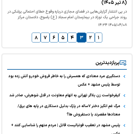
(۸ تیر ۱۴۰۵)
در پی انتشار گزارش‌هایی در فضای مجازی درباره وقوع خطای احتمالی پزشکی در
روند جراحی یک نوزاد در بیمارستان امام سجاد (ع) یاسوج، دادستان مرکز
کهگیلویه و بویراحمد به این پرونده ورود کرد.
۱۴۰۵/۰۴/۰۸ ۱۴:۳۴
۸
۷
۶
۵
۴
۳
۲
۱
پربازدیدترین
دستگیری مرد معتادی که همسرش را به خاطر فروش خودرو آتش زده بود
توسط پلیس مشهد + عکس
کیفرخواست زن بلاگر تهرانی به اتهام معاونت در قتل شوهرش، صادر شد
مرگ غم انگیز دختر ۷ساله در پارک بدلیل دستکاری در پایه های برق/
معتادها مقصرند یا دستفروش ها؟
پلیس مشهد در تعقیب فوتبالیست قاتل | مردم متهم را شناسایی کنند +
عکس