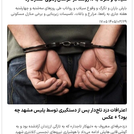
بارش باران و تگرگ و وقوع سیلاب و رواناب طی روز‌های سه‌شنبه و چهارشنبه
هفته جاری به راه‌ها، مزارع و باغات، تاسیسات زیربنایی و برخی منازل مسکونی
در مناطق روستایی شهرستان‌های مشهد، چناران و کوهسرخ…
۱۴۰۵/۰۳/۲۹ ۱۷:۰۵
اعترافات دزد تاج‌دار پس از دستگیری توسط پلیس مشهد چه
بود؟ + عکس
دزدحرفه‌ای معروف به «تبهکار تاجدار» که به تازگی اززندان آزادشده بود و به
گوشی قاپی هایش ادامه می‌داد با هوشیاری نیرو‌های تجسس کلانتری شهید