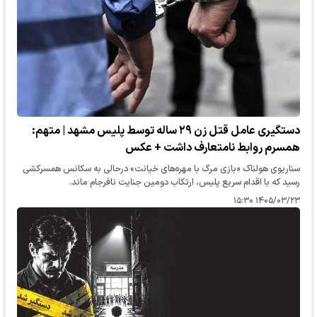
دستگیری عامل قتل زن ۲۹ ساله توسط پلیس مشهد | متهم:
همسرم روابط نامتعارف داشت + عکس
سناریوی هولناک «بازی مرگ با مهره‌های خیانت» درحالی به سکانس همسرکشی
رسید که با اقدام سریع پلیس، ارتکاب دومین جنایت نافرجام ماند.
۱۴۰۵/۰۳/۲۳ ۱۵:۳۰