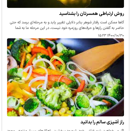
روش ارتباطی همسرتان را بشناسید
گاها ممکن است رفتار شوهر بنابر دلایلی تغییر یابد و به مرحله‌ای برسد که حتی
حاضر به گفتن رازها و حرف‌های روزمره خود نیست، در این مرحله ما به شما
می‌گوییم که چیکار باید کرد.
۱۴۰۰/۱۰/۳۰ ۱۵:۲۳
راز آشپزی سالم را بدانید
اگر می‌‌خواهید رژیم غذایی خود را بهبود ببخشید، راهکارهای بسیار متنوعی وجود