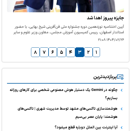
جایزه پیروز اهدا شد
آیین اختتامیه نوزدهمین دوره جشنواره ملی فن‌آفرینی شیخ بهایی، با حضور
استاندار اصفهان، رییس کمیسیون آموزش مجلس، معاون وزیر علوم و‌ سایر
مسئولان کشوری و استانی عصر پنج‌شنبه (۲۵ اردیبهشت ۱۴۰۴) در هتل…
۱۴۰۴/۰۲/۲۶ ۲۱:۰۸
۸
۷
۶
۵
۴
۳
۲
۱
پربازدیدترین
چگونه در Gemini یک دستیار هوش مصنوعی شخصی برای کارهای روزانه
بسازیم؟
هوشمندسازی تاکسی‌های مشهد توسط مدیریت شهری | تاکسی‌های
هوشمند؛ پایان عصر بی‌سیم
آیا اینترنت بین الملل دوباره قطع میشود؟