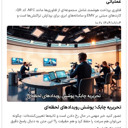
عملیاتی
فناوری پرداخت هوشمند شامل مجموعه‌ای از فناوری‌ها مانند NFC، کد QR،
کارت‌های مبتنی بر EMV و سامانه‌های ابری برای پردازش تراکنش‌ها است و
انتخاب هر یک بستگی به هزینه، سرعت و مقیاس‌پذیری مورد نیاز دارد.…
۱۴۰۴/۰۸/۰۴ ۱۰:۲۰
تحریریه چابک؛ پوشش رویدادهای لحظه‌ای
تصور کنید خبر مهمی در حال رخ دادن است و ثانیه‌ها تعیین‌کننده‌اند؛ چگونه
می‌توان هم سرعت را حفظ کرد و هم حقیقت را؟ این متن به دنبال پاسخ دقیق
به همین پرسش‌هاست: پوشش زنده اخبار یعنی دریافت و پخش…