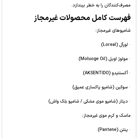
مصرف‌کنندگان را به خطر بیندازد.
فهرست کامل محصولات غیرمجاز
شامپو‌های غیرمجاز:
· لورآل (Loreal)
· مولوژ اویل (Moluoge Oil)
· آکسنتیدو (AKSENTIDO)
· سوکین (شامپو پاکسازی عمیق)
· دیثار (شامپو موی مشکی / شامپو بلک واش)
ماسک و کرم موی غیرمجاز:
· پنتن (Pantene)