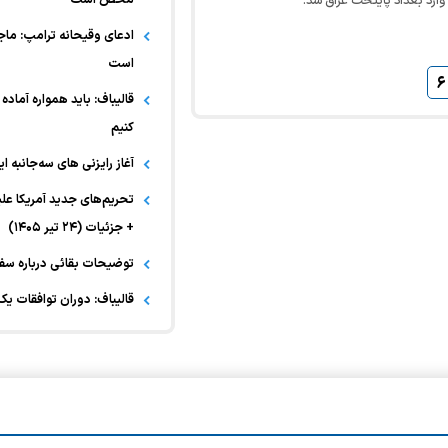
 وارد بغداد پایتخت عراق شد.
ادعای وقیحانه ترامپ: ما
است
۶
قالیباف: باید همواره آماده 
کنیم
آغاز رایزنی های سه‌جانبه ا
+ جزئیات (۲۴ تیر ۱۴۰۵)
توضیحات بقائی درباره سفر
قالیباف: دوران توافقات یک