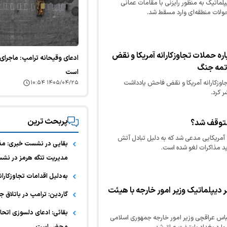
پلماتیک به منظور رایزنی با مقامات عمانی
 تحولات منطقه‌ای وارد مسقط شد.
باره حملات تجاوزکارانه آمریکا و نقض
ادعای وقیحانه ترامپ: ماجرا
تمه جنگ
است
جاوزکارانه آمریکا و نقض فاحش یادداشت
۱۴۰۵/۰۴/۲۵ ۱۰:۵۴
 کرد.
پربحث ترین
 متوقف شد؟
ه آمریکایی مدعی شد که به دلیل تبادل آتش
بقایی در نشست خبری: مذاکره
دید مذاکرات لغو شده است.
مدیریت تنگه هرمز در نشس
به‌دلیل اقدامات تجاوزکاران
 دیپلماتیک وزیر امور خارجه با هیئت
گاردین: ترامپ در باتلاق جن
بقائی: ادعای دلسوزی اتحادی
باس عراقچی وزیر امور خارجه جمهوری اسلامی
محض است