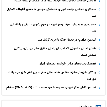
به‌دلیل اقدامات تجاوزکارانهٔ آمریکا، تنگهٔ هرمز همچنان بسته است!
سخنگوی مجلس: جلسه شورای هماهنگی مجلس با حضور قالیباف تشکیل
شد
مسیرهای ویژه زیارت مرقد رهبر شهید در حرم رضوی معرفی و راه‌اندازی
شد
گاردین: ترامپ در باتلاق جنگ با ایران گرفتار شد
بقائی: ادعای دلسوزی اتحادیه اروپا برای حقوق بشر ایرانیان، ریاکاری
محض است
تضعیف رسانه‌های مؤثر، خواسته دشمنان ایران
واکنش شهردار مشهد مقدس به ادعا‌های سقوط این کلان شهر در حوادث
دی ماه
تشییع بقایای پیکر شهدای مدرسه شجره طیبه میناب (۳۱ تیر ۱۴۰۵) + فیلم