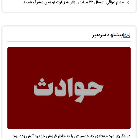
مقام عراقی: امسال ۲۲ میلیون زائر به زیارت اربعین مشرف شدند
پیشنهاد سردبیر
دستگیری مرد معتادی که همسرش را به خاطر فروش خودرو آتش زده بود