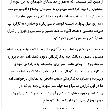
از میان آثار مستندی که به عنوان نمایندگان شهرمان به این دوره از
جشنواره راه پیدا کرده‌اند، می‌توان به «سرطان‌اجتماع (قاچاق سوخت-
سوت زنی-ماده۱۰۰)» و «خاک مادر» به کارگردانی محسن اسلام زاده،
«سه روز قبل پرواز»، «پشت کوه‌های علی زنگی» و «نفس» به کارگردانی
علیرضا باغشنی، «هدف اکبر» ساخته حسین‌نژادموسی و «پرواز از گلزار»
به کارگردانی محسن عقیلی اشاره کرد.
همچنین در بخش داستانی هم آثاری مثل «با‌باباتم حرف‌بزن» ساخته
مسعود دهنوی، «بانک آب» به کارگردانی داوود نجف زاده، «پای پرواز»
ساخته روح ا... جلالی طلب، «در برابر چشم ها» به کارگردانی مهدی
سرگلزائی، «ردپا» به کارگردانی مصطفی اعلمی، «نشانه» ساخته سعید
ولی زاده و «پیام» به کارگردانی سعید ملتجی به نمایش درخواهند آمد.
ما در این گزارش به سراغ سه فیلم ساز شهرمان رفته‌ایم که در
پانزدهمین دوره جشنواره مردمی فیلم عمار حضور دارند و با آن‌ها
درباره ویژگی‌های آثارشان گفت‌و‌گو کرده‌ایم.