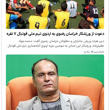
دعوت از ورزشکار خراسان رضوی به اردوی تیم ملی فوتبال ۷ نفره
دبیر هیات ورزش جانبازان و معلولان خراسان رضوی گفت: محمدجواد
عظیم‌زاده، ورزشکار این استان به سومین دوره اردوی آماده‌سازی تیم ملی فوتبال
هفت نفره ویژه افراد دارای عضو با عارضه حرکتی دعوت شد.
۱۴۰۰/۰۸/۱۱ ۱۰:۲۰