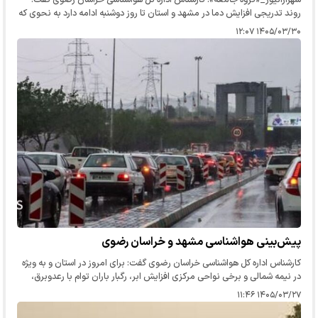
روند تدریجی افزایش دما در مشهد و استان تا روز دوشنبه ادامه دارد به نحوی که
دمای مشهد در گرمترین ساعات به ۳۹ درجه خواهد رسید.
۱۴۰۵/۰۳/۳۰ ۱۲:۰۷
پیش‌بینی هواشناسی مشهد و خراسان رضوی
کارشناس اداره کل هواشناسی خراسان رضوی گفت: برای امروز در استان و به ویژه
در نیمه شمالی و برخی نواحی مرکزی افزایش ابر، رگبار باران توام با رعدوبرق،
وزش باد شدید موقتی؛ در نواحی مستعد تگرگ آبگرفتگی…
۱۴۰۵/۰۳/۲۷ ۱۱:۴۶