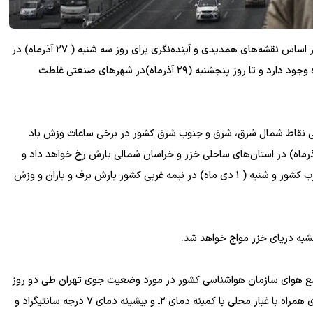
صادق ضیاییان در مورد آخرین وضعیت جوی کشور اظهار کرد: بر اساس نقشه‌های همدیدی و آینده‌نگری برای روز سه شنبه ( ۲۷ آذرماه) در
ارتفاعات مرکزی رشته کوه البرز افزایش ابر و احتمال بارش پراکنده وجود دارد و تا روز پنجشنبه (۲۹ آذرماه)در شهرهای صنعتی غلطت
نبه و چهارشنبه ( ۲۷ و ۲۸آذرماه) در برخی نقاط شمال شرق، شرق و جنوب شرق کشور در برخی ساعات وزش باد
 گاهی گردوخاک پیش‌بینی می‌شود. افزود: پنجشنبه (۲۹ آذرماه) در استان‌های ساحلی خزر و خراسان شمالی بارش رخ خواهد داد و
بعد از ظهر جمعه (۳۰ آذرماه) نیز در برخی نقاط شمال غرب و غرب کشور و شنبه ( ۱ دی ماه) در نیمه غربی کشور بارش برف و باران و وزش
جشبه دریای خزر مواج خواهد شد.
ضع هوای سازمان هواشناسی کشور در مورد وضعیت جوی تهران طی دو روز
آینده گفت: در روز سه شنبه (۲۷ آذرماه) آسمانی نیمه ابری تا ابری همراه با غبار محلی با کمینه دمای ۲ـ و بیشینه دمای ۷ درجه سانتیگراد و