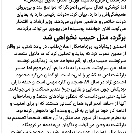
نادرستتان فراری ندهید، آوردن امثال معین پیشکش!»
اما کوشکی، فعال سیاسی اصولگرا که مواضع تند و بی‌پروای
همیشگی‌اش را دارد، بیان کرد: «دولت رئیسی دارد به بقایای
دولت خاتمی و هاشمی سواری می‌دهد، وزیر ارشاد با افتخار
می‌گوید فلان خواننده پوسیده اهل پهلوی می‌تواند برگردد».
برگرد، مثل حبیب نخواهی شد
احمدی زیدآبادی، روزنامه‌نگار اصلاح‌طلب، در یادداشتی، در واقع
از معین دعوت کرد که بیاید و تحلیل کرد که به دلایل متعدد،
سرنوشت حبیب برای او رقم نخواهد خورد. زیدآبادی نوشت:
«بله. من سرنوشت حبیب را به یاد دارم. آن مرحوم اما مسیر
بازگشت امن به کشور را نمی‌دانست. او گمان می‌کرد محمود
احمدی‌نژاد در سال ۸۹ همچنان کاره مهمی است و حلقه یاران
نزدیکش چون مشایی و بقایی چرخ تقدیر مملکت را می‌چرخانند.
شاید حتی نمی‌دانست که منظور نهادهای متنفذ و رسانه‌های
آنها از «حلقه انحرافی» همان کسانی هستند که او برای امنیت و
ادامه کار خود در ایران به قول و وعده آنها دلخوش کرده بود.
به نظرم حبیب اگر بدون هماهنگی با آن حلقه، شخصاً تصمیم به
بازگشت به وطن می‌گرفت و ناگهان بی‌مقدمه در فرودگاه
بین‌المللی تهران از هواپیما پیاده می‌شد، در مجموع سرنوشت