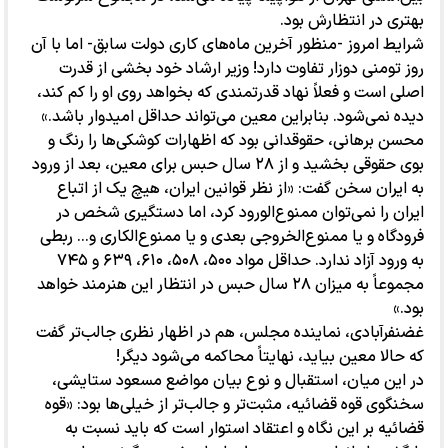
بهتری در انتظارش بود.
شرایط امروز -منظور آخرین ماه‌های کاری دولت سابق- اما با آن
روز تومنی دوزار تفاوت دارد! وزیر ارشاد خود بخشی از قدرت
اصلی است و فعلاً نهاد قدرتمندی که بخواهد روی او را کم کند،
دیده نمی‌شود. بنابراین معین می‌تواند حداقل امیدوار باشد.»
محسن برهانی، حقوقدانی بود که اظهارات کوشکی‌ها را رنگ و
بوی حقوقی بخشید و از ۲۸ سال حبس برای معین، بعد از ورود
به ایران سخن گفت: «از نظر قوانین ایران، هیچ یک از اتباع
ایران را نمی‌توان ممنوع‌الورود کرد، اما دستگیری شخص در
فرودگاه و یا ممنوع‌الخروجی بعدی و یا ممنوع‌الکاری و... ربطی
به ورود آزاد ندارد. حداقل مواد ۵۰۰، ۵۰۸، ۶۱۰، ۶۳۹ و ۷۴۵
مجموعاً به میزان ۲۸ سال حبس در انتظار این هنرمند خواهد
بود.»
غضنفرآبادی، نماینده مجلس، هم در اظهار نظری جالب‌تر گفت
که حالا معین بیاید، نهایتاً محاکمه می‌شود دیگر!
در این میان، استقبال و نوع بیان مواضع مسعود ستایشی،
سخنگوی قوه قضائیه، مثبت‌تر و جالب‌تر از خیلی‌ها بود: «قوه
قضائیه بر این نگاه و اعتقاد استوار است که باید نسبت به