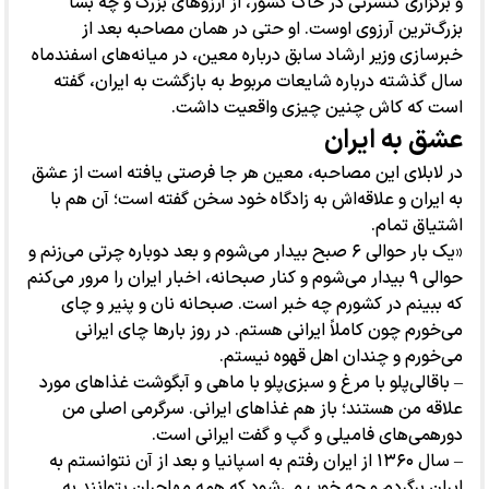
و برگزاری کنسرتی در خاک کشور، از آرزوهای بزرگ و چه بسا
بزرگ‌ترین آرزوی اوست. او حتی در همان مصاحبه بعد از
خبرسازی وزیر ارشاد سابق درباره معین، در میانه‌های اسفندماه
سال گذشته درباره شایعات مربوط به بازگشت به ایران، گفته
است که کاش چنین چیزی واقعیت داشت.
عشق به ایران
در لابلای این مصاحبه، معین هر جا فرصتی یافته است از عشق
به ایران و علاقه‌اش به زادگاه خود سخن گفته است؛ آن هم با
اشتیاق تمام.
«یک بار حوالی ۶ صبح بیدار می‌شوم و بعد دوباره چرتی می‌زنم و
حوالی ۹ بیدار می‌شوم و کنار صبحانه، اخبار ایران را مرور می‌کنم
که ببینم در کشورم چه خبر است. صبحانه نان و پنیر و چای
می‌خورم چون کاملاً ایرانی هستم. در روز بارها چای ایرانی
می‌خورم و چندان اهل قهوه نیستم.
– باقالی‌پلو با مرغ و سبزی‌پلو با ماهی و آبگوشت غذاهای مورد
علاقه من هستند؛ باز هم غذاهای ایرانی. سرگرمی اصلی من
دورهمی‌های فامیلی و گپ و گفت ایرانی است.
– سال ۱۳۶۰ از ایران رفتم به اسپانیا و بعد از آن نتوانستم به
ایران برگردم و چه خوب می‌شود که همه مهاجران بتوانند به