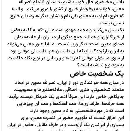
یافتن مختصری حال خوب باشیم، داستان ناتمام نصرالله
معین، خواننده پرطرفدار خارج از کشور را مرور می‌کنم. و البته
که طرح نام او، به معنای نفی نام و نشان دیگر هنرمندان خارج
نشین نیست.
یک سال می‌گذرد و محمد مهدی اسماعیلی -که به گفته بعضی
از خبرنگاران، و همانند جمع دیگری از مدیران، از علاقه‌مندان
صدای معین است- دیگر وزیر نیست. اما آیا هنوز معین می‌تواند
به ایران بازگردد؟ یا اینکه این داستان هم، داستانی موقتی بود
از سوی مسئولی موقتی که ریشه و زیربنایی در نوع نگاه حاکمیت
به موضوع نداشته است؟
یک شخصیت خاص
در میان همه خوانندگان دور از ایران، نصرالله معین در ابعاد
متعدد شخصیتی، هنری، اخلاقی، علاقه‌مندی‌ها و محبوبیت،
جایگاهی خاص دارد. این صرفاً ادعای یک خبرنگار نیست. برآیند
همه حرف‌ها، طرفداری‌ها، همه آهنگ‌ها و همه آن چیزهایی
است که در مورد شخصیتی به نام معین وجود دارد.
این اغراق نیست که بگوییم حضور در کنسرت معین، برای
بسیاری از ایرانیان یک آرزوست و در طرف مقابل، حضور در ایران