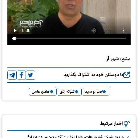
منبع:
شهر آرا
با دوستان خود به اشتراک بگذارید
صدا و سیما
شبکه افق
هادی عامل
اخبار مرتبط
ویدئو| شبکه افق به هادی عامل کفن و آگهی ترحیم هدیه داد!