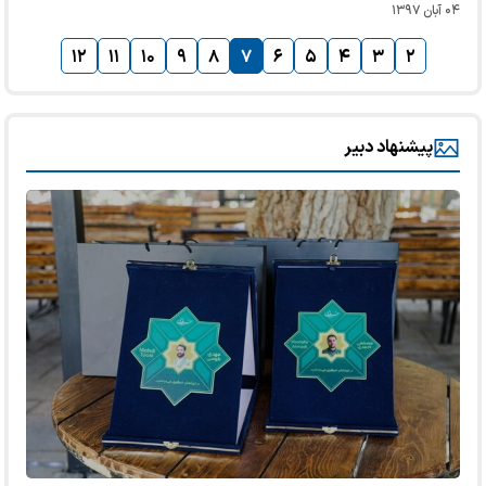
۰۴ آبان ۱۳۹۷
۱۲
۱۱
۱۰
۹
۸
۷
۶
۵
۴
۳
۲
پیشنهاد دبیر