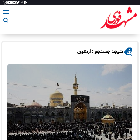
نتیجه جستجو : اربعین