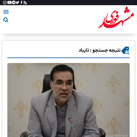
نتیجه جستجو : تایباد