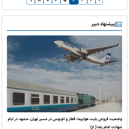
۹
۸
۷
۶
۵
۴
۳
۲
۱
پیشنهاد دبیر
وضعیت فروش بلیت هواپیما، قطار و اتوبوس در مسیر تهران–مشهد در ایام
شهادت امام رضا (ع)