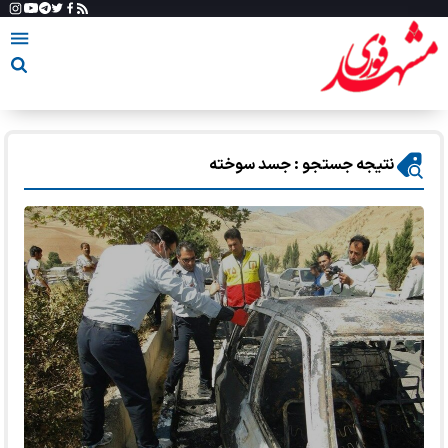
نتیجه جستجو : جسد سوخته