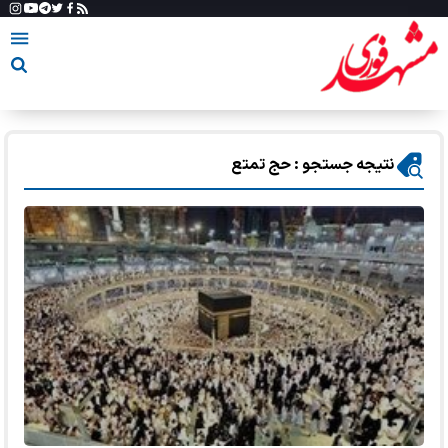
نتیجه جستجو : حج تمتع