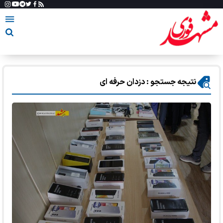
نتیجه جستجو : دزدان حرفه ای