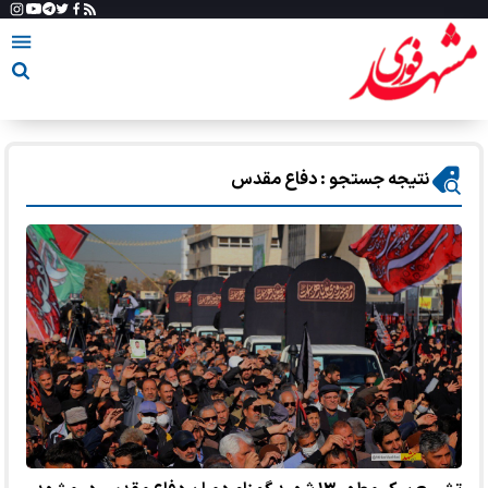
نتیجه جستجو : دفاع مقدس