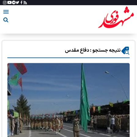
نتیجه جستجو : دفاع مقدس