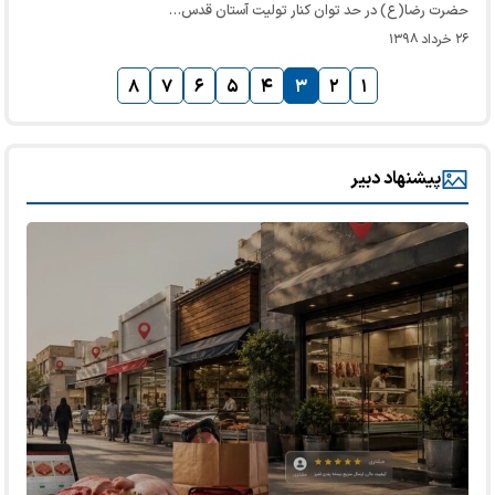
حضرت رضا(ع) در حد توان کنار تولیت آستان قدس…
۲۶ خرداد ۱۳۹۸
۸
۷
۶
۵
۴
۳
۲
۱
پیشنهاد دبیر