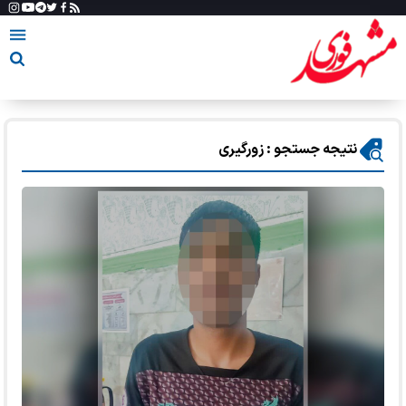
نتیجه جستجو : زورگیری