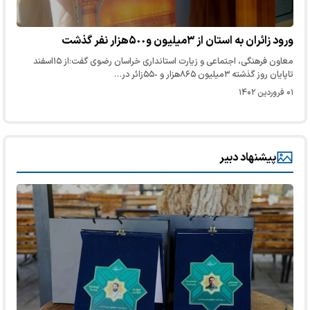
ورود زائران به استان از ٣میلیون و۵٠٠هزار نفر گذشت
معاون فرهنگی، اجتماعی و زیارت استانداری خراسان رضوی گفت:از ١۵اسفند
تاپایان روز گذشته ٣میلیون ٨۶۵هزار و ۵۵٠زائر در…
۰۱ فروردین ۱۴۰۲
پیشنهاد دبیر