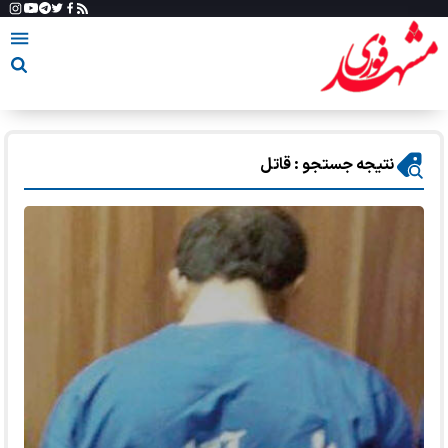
نتیجه جستجو : قاتل