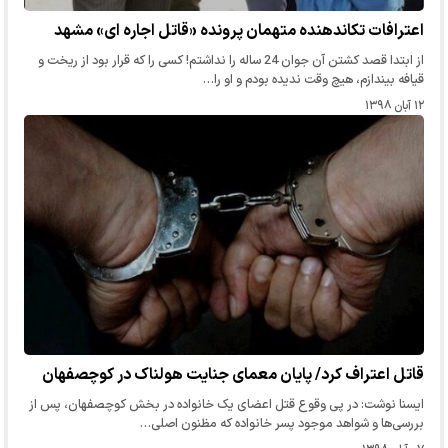
اعترافات تکاندهنده متهمان پرونده «قاتل اجاره ای» مشهد
از ابتدا قصد کشتن آن جوان 24 ساله را نداشتم! کسی را که قرار بود از ریخت و
قیافه بیندازم، هیچ وقت ندیده بودم و او را…
۱۲ آبان ۱۳۹۸
قاتل اعتراف کرد/ پایان معمای جنایت هولناک در کوچصفهان
ایسنا نوشت: در پی وقوع قتل اعضای یک خانواده در بخش کوچصفهان، پس از
بررسی‌ها و شواهد موجود پسر خانواده که مظنون اصلی…