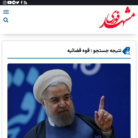
نتیجه جستجو : قوه قضائیه