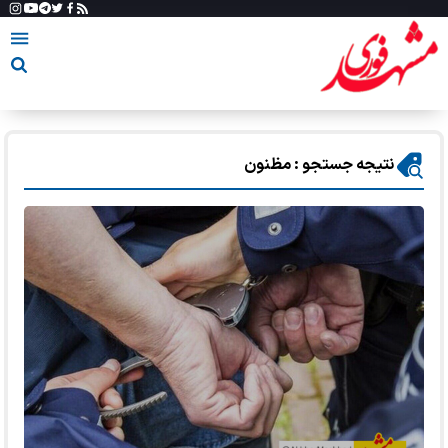
نتیجه جستجو : مظنون