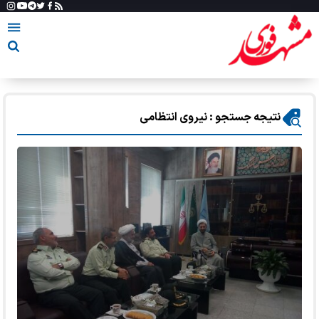
نتیجه جستجو : نیروی انتظامی