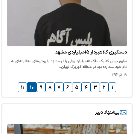
دستگیری کلاهبردار ١۵میلیاردی مشهد
سارق جوان که یک ملک ١۵میلیارد ریالی را در مشهد با روش‌های متقلبانه‌ای به
نام خود سند زده بود در منطقه کهریزک تهران…
۱۹ آذر ۱۳۹۶
۱۱
۱۰
۹
۸
۷
۶
۵
۴
۳
۲
۱
پیشنهاد دبیر