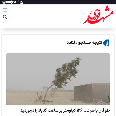
نتیجه جستجو : گناباد
طوفان با سرعت ۱۲۶ کیلومتر بر ساعت گناباد را درنوردید