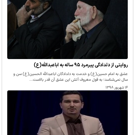
روایتی از دلدادگی پیرمرد ۹۵ ساله به اباعبدالله(ع)
عشق به امام حسین(ع) و خدمت به دلدادگان اباعبدالله الحسین(ع) سن و
سال نمی‌شناسد؛ به قول معروف آتش این عشق آن قدر بالاست…
۱۶ شهریور ۱۳۹۸