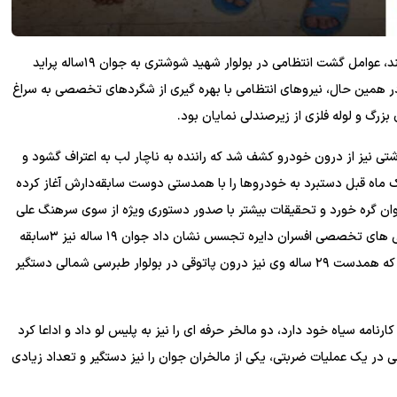
، ظهر ششم اسفند، عوامل گشت انتظامی در بولوار شهید شوشتری به جوان ۱۹ساله پراید
ر همین حال، نیروهای انتظامی با بهره گیری از شگردهای تخصصی به سراغ
 بزرگ و لوله فلزی از زیرصندلی نمایان بود.
 یک دستگاه ضبط و پخش و ۲ عدد پیچ گوشتی نیز از درون خودرو کشف شد که راننده به ناچار لب به اعتراف گشود و
 ماه قبل دستبرد به خودروها را با همدستی دوست سابقه‌دارش آغاز کرده
 جوان گره خورد و تحقیقات بیشتر با صدور دستوری ویژه از سوی سرهنگ علی
ابراهیمیان (رئیس کلانتری شهید نواب صفوی) ادامه یافت. بررسی های تخصصی افسران دایره تجسس نشان داد جوان ۱۹ ساله نیز ۳سابقه
کیفری دارد و از سارقان حرفه ای پاتوق نشین است. طولی نکشید که همدست ۲۹ ساله وی نیز درون پاتوقی در بولوار طبرسی شمالی دستگیر
 سرقت و نزاع در کارنامه سیاه خود دارد، دو مالخر حرفه ای را نیز به پلیس لو داد و اداعا کرد
می در یک عملیات ضربتی، یکی از مالخران جوان را نیز دستگیر و تعداد زیادی